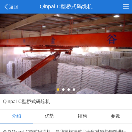
Qinpal-C型桥式码垛机
返回
Qinpal-C型桥式码垛机
介绍
优势
结构
参数
金谷Qinpal-C桥式码垛机，是我司根据成品仓库对袋装物料进行