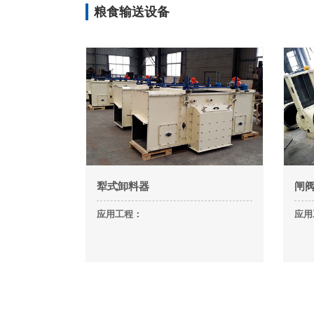
粮食输送设备
犁式卸料器
闸
应用工程：
应用